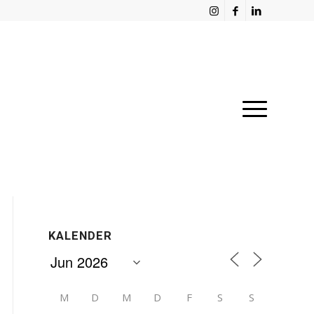
KALENDER
M
D
M
D
F
S
S