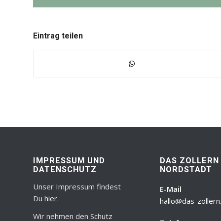
Eintrag teilen
IMPRESSUM UND
DAS ZOLLERN
DATENSCHUTZ
NORDSTADT
Unser Impressum findest
E-Mail
Du
hier
.
hallo@das-zollern
Wir nehmen den Schutz