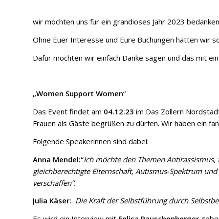
wir möchten uns für ein grandioses Jahr 2023 bedanken
Ohne Euer Interesse und Eure Buchungen hätten wir so e
Dafür möchten wir einfach Danke sagen und das mit ein
„Women Support Women
“
Das Event findet am
04.12.23
im Das Zollern Nordstadt
Frauen als Gäste begrüßen zu dürfen. Wir haben ein fan
Folgende Speakerinnen sind dabei:
Anna Mendel:“
Ich möchte den Themen Antirassismus, f
gleichberechtigte Elternschaft, Autismus-Spektrum und
verschaffen“.
Julia Käser:
Die Kraft der Selbstführung durch Selbstb
Es wird ein Interview mit
Felisa Rauschenberger
geben