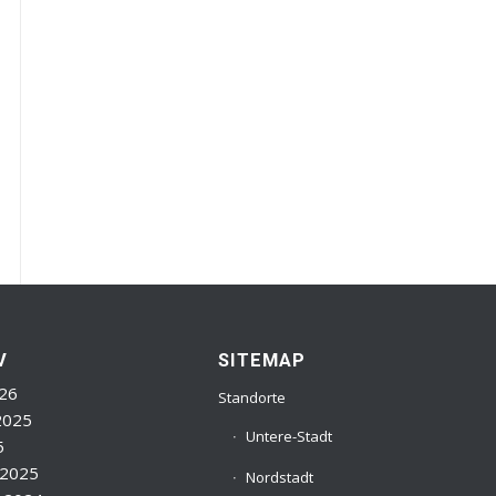
V
SITEMAP
26
Standorte
2025
Untere-Stadt
5
 2025
Nordstadt