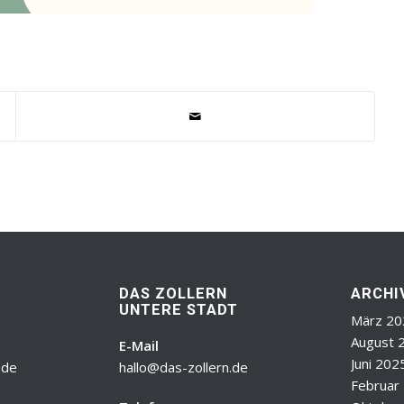
DAS ZOLLERN
ARCHI
UNTERE STADT
März 20
August 
E-Mail
Juni 202
.de
hallo@das-zollern.de
Februar