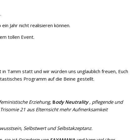
.
in Jahr nicht realisieren können.
em tollen Event.
 in Tamm statt und wir würden uns unglaublich freuen, Euch
tastisches Programm auf die Beine gestellt.
eministische Erziehung,
B
ody Neutrality
, pflegende und
 Trisomie 21 aus Elternsicht mehr Aufmerksamkeit
ewusstsein, Selbstwert und Selbstakzeptanz.
, sie ist Gründerin von
SAYAMANA
und kann viel über