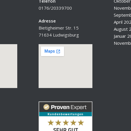
Telefon
Oktober
0176/20339700
Novemb
Septemb
Adresse
April 20
Bietigheimer Str. 15
August 
71634 Ludwigsburg
Januar 
Novemb