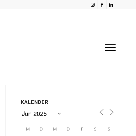
KALENDER
M
D
M
D
F
S
S